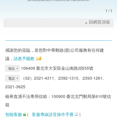
1/1
回網頁頂端
感謝您的蒞臨，若您對中華郵政(股)公司服務有任何建
議，
請惠予賜教
106409 臺北市大安區金山南路2段55號
地址
（02）2321-4311、2392-1310、2393-1261、
電話
2321-3625
檢舉貪瀆不法專用信箱：100900 臺北北門郵局第610號信
箱
智能客服
|
客服專線語音操作手冊
|