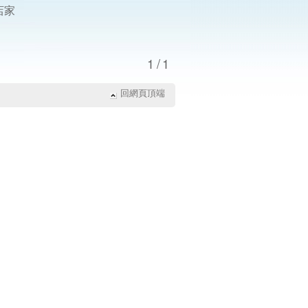
店家
1/1
回網頁頂端