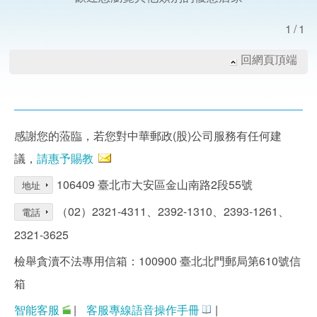
1/1
回網頁頂端
感謝您的蒞臨，若您對中華郵政(股)公司服務有任何建
議，
請惠予賜教
106409 臺北市大安區金山南路2段55號
地址
（02）2321-4311、2392-1310、2393-1261、
電話
2321-3625
檢舉貪瀆不法專用信箱：100900 臺北北門郵局第610號信
箱
智能客服
|
客服專線語音操作手冊
|