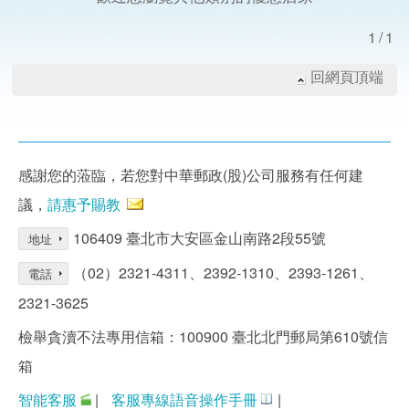
1/1
回網頁頂端
感謝您的蒞臨，若您對中華郵政(股)公司服務有任何建
議，
請惠予賜教
106409 臺北市大安區金山南路2段55號
地址
（02）2321-4311、2392-1310、2393-1261、
電話
2321-3625
檢舉貪瀆不法專用信箱：100900 臺北北門郵局第610號信
箱
智能客服
|
客服專線語音操作手冊
|