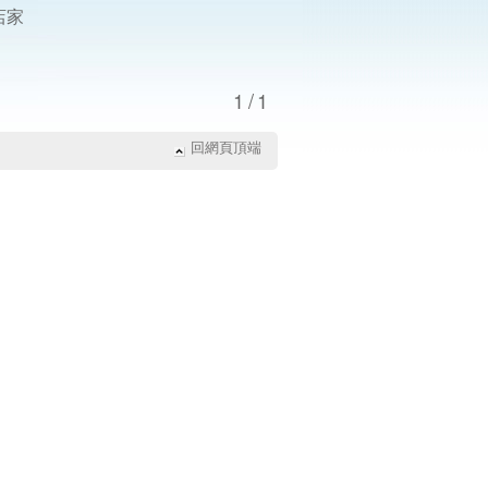
店家
1/1
回網頁頂端