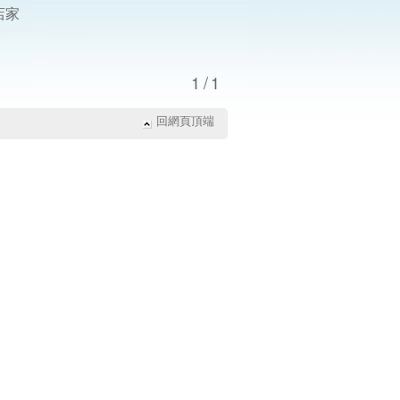
店家
1/1
回網頁頂端