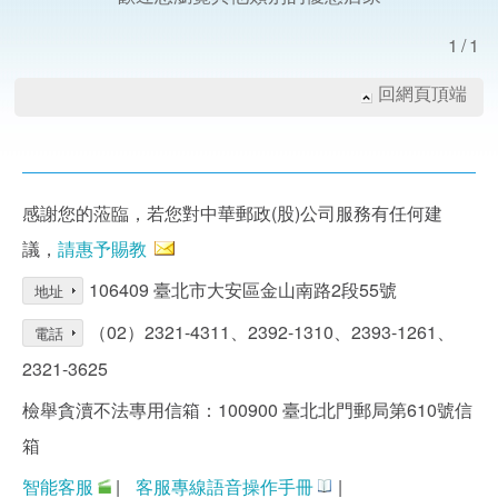
1/1
回網頁頂端
感謝您的蒞臨，若您對中華郵政(股)公司服務有任何建
議，
請惠予賜教
106409 臺北市大安區金山南路2段55號
地址
（02）2321-4311、2392-1310、2393-1261、
電話
2321-3625
檢舉貪瀆不法專用信箱：100900 臺北北門郵局第610號信
箱
智能客服
|
客服專線語音操作手冊
|