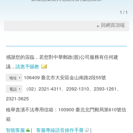
1/1
回網頁頂端
感謝您的蒞臨，若您對中華郵政(股)公司服務有任何建
議，
請惠予賜教
106409 臺北市大安區金山南路2段55號
地址
（02）2321-4311、2392-1310、2393-1261、
電話
2321-3625
檢舉貪瀆不法專用信箱：100900 臺北北門郵局第610號信
箱
智能客服
|
客服專線語音操作手冊
|