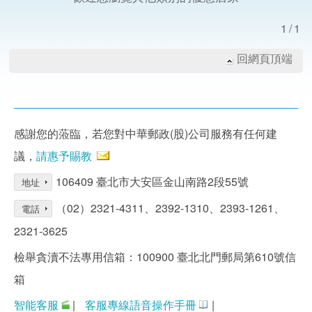
1/1
回網頁頂端
感謝您的蒞臨，若您對中華郵政(股)公司服務有任何建
議，
請惠予賜教
106409 臺北市大安區金山南路2段55號
地址
（02）2321-4311、2392-1310、2393-1261、
電話
2321-3625
檢舉貪瀆不法專用信箱：100900 臺北北門郵局第610號信
箱
智能客服
|
客服專線語音操作手冊
|