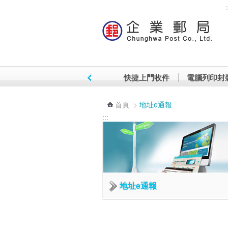
:
跳到主要內容區塊
快捷上門收件
電腦列印封
首頁
>
地址e通報
:::
地址e通報