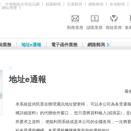
::
中華郵政全球資訊網
校園郵局
兒童郵局
網路郵局
各地郵局
網站導覽
郵務業務
儲匯業務
壽險業務
集
裝業務
地址e通報
電子函件業務
網路郵局
:::
地址e通報
最後
本系統提供民眾在辦理通訊地址變更時， 可以本公司為各受通報
構詳細資料）的代辦收件窗口， 您只需將資料輸入(或填妥)，
所要求之資料， 便能利用系統或是本公司的全國各局，一次將
給各受通報機構，各受通報機構將更新您的通報地址。