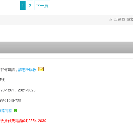
1
2
下一頁
回網頁頂端
有任何建議，
請惠予賜教
5號
93-1261、2321-3625
局第610號信箱
網路電話
撥付費電話(04)2354-2030