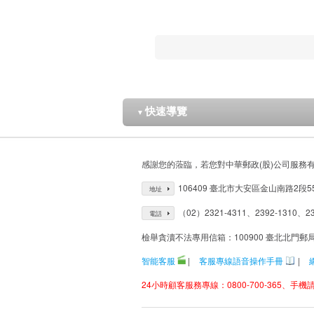
快速導覽
▼
感謝您的蒞臨，若您對中華郵政(股)公司服務
106409 臺北市大安區金山南路2段5
地址
（02）2321-4311、2392-1310、23
電話
檢舉貪瀆不法專用信箱：100900 臺北北門郵
智能客服
|
客服專線語音操作手冊
|
24小時顧客服務專線：0800-700-365、手機請改