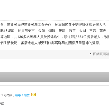
金會、苗栗郵局與苗栗郵務工會合作，於重陽節前夕辦理關懷獨居老人活
縣18鄉鎮，動員苗栗市、公館、銅鑼、後龍、通霄、大湖、三義、苑裡
等地區，共130多名郵務人員於投遞途中，順道拜訪354位獨居老人，致
人們生活狀況，讓厝邊老人感受到好鄰居郵局的關懷及重陽節的溫馨。
回網頁頂端
有任何建議，
請惠予賜教
5號