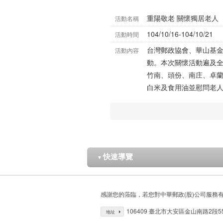
重陽敬老 關懷獨居老人
活動名稱
104/10/16-104/10/21
活動時間
台灣郵政協會、華山基
活動內容
動。本次關懷活動遍及全
竹南、頭份、南庄、卓蘭
白米及食用油並慰問老
快速導覽
▼
感謝您的蒞臨，若您對中華郵政(股)公司服務
106409 臺北市大安區金山南路2段5
地址