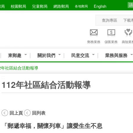
郵局
校園郵局
兒童郵局
網路郵局
English
各地郵局
查詢專區
下載
郵務業務
儲匯業務
壽險業
東郵趣
關於我們
民意交流
業務與服務
12年社區結合活動報導
:::
112年社區結合活動報導
回上頁
回列表
「郵遞幸福，關懷列車」讓愛生生不息