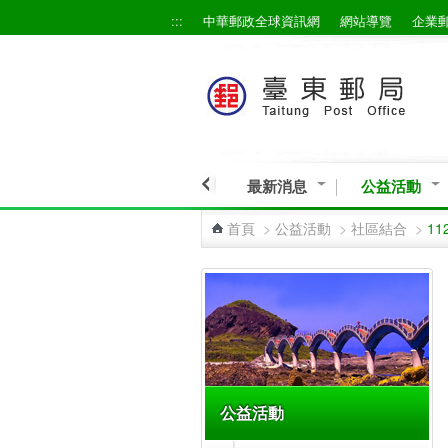
:::
中華郵政全球資訊網
網站導覽
企業
跳到主要內容區塊
最新消息
公益活動
首頁
>
公益活動
>
社區結合
>
1
:::
公益活動