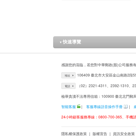
快速導覽
▼
感謝您的蒞臨，若您對中華郵政(股)公司服務
106409 臺北市大安區金山南路2段5
地址
（02）2321-4311、2392-1310、23
電話
檢舉貪瀆不法專用信箱：100900 臺北北門郵
智能客服
|
客服專線語音操作手冊
|
24小時顧客服務專線：0800-700-365、手機請改
隱私權保護政策
|
版權宣告
|
資訊安全政策