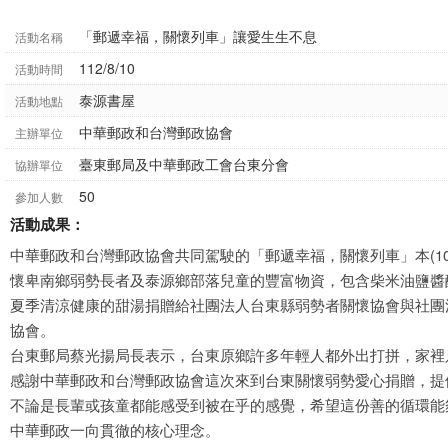
「郵遞幸福，關懷列車」讓愛生生不息
活動名稱
112/8/10
活動時間
泰源書屋
活動地點
中華郵政和台灣郵政協會
主辦單位
臺東郵局及中華郵政工會台東分會
協辦單位
50
參加人數
活動成果：
中華郵政和台灣郵政協會共同駕駛的「郵遞幸福，關懷列車」本(1
懷卑南鄉弱勢長者及泰源鄉部落兒童的豐富物資，包含柴米油鹽醬
夏季清涼健康的甜湯捐贈給社團法人台東縣弱勢者關懷協會與社團
協會。
台東郵局蔡光揚局長表示，台東原鄉許多年輕人都外出打拼，家裡
感謝中華郵政和台灣郵政協會這次來到台東關懷弱勢愛心捐贈，提
不論是長輩或孩童都能感受到被在乎的感覺，希望這份善的循環能
中華郵政一向貫徹的核心理念。