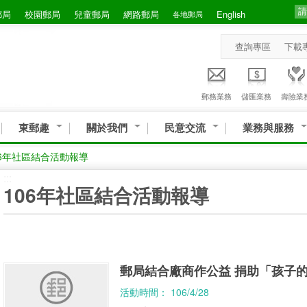
郵局
校園郵局
兒童郵局
網路郵局
English
各地郵局
查詢專區
下載
郵務業務
儲匯業務
壽險業
東郵趣
關於我們
民意交流
業務與服務
06年社區結合活動報導
:::
106年社區結合活動報導
郵局結合廠商作公益 捐助「孩子
活動時間： 106/4/28