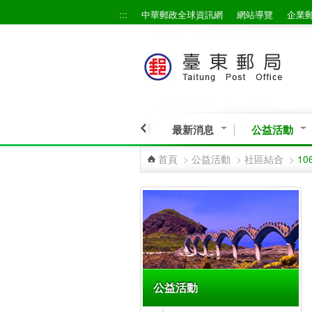
:::
中華郵政全球資訊網
網站導覽
企業
跳到主要內容區塊
最新消息
公益活動
首頁
>
公益活動
>
社區結合
>
1
:::
公益活動