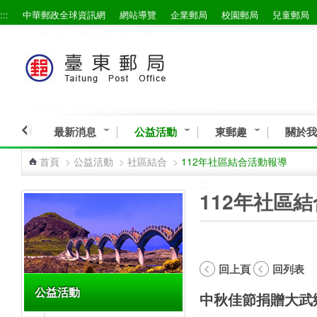
:::
中華郵政全球資訊網
網站導覽
企業郵局
校園郵局
兒童郵局
跳到主要內容區塊
最新消息
公益活動
東郵趣
關於我
首頁
>
公益活動
>
社區結合
>
112年社區結合活動報導
:::
:::
112年社區
回上頁
回列表
公益活動
中秋佳節捐贈大武