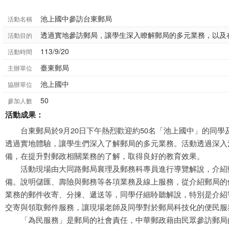
池上國中參訪台東郵局
活動名稱
透過實地參訪郵局，讓學生深入瞭解郵局的多元業務，以及
活動目的
113/9/20
活動時間
臺東郵局
主辦單位
池上國中
協辦單位
50
參加人數
活動成果：
台東郵局於9月20日下午熱烈歡迎約50名「池上國中」的同學
透過實地體驗，讓學生們深入了解郵局的多元業務。活動透過深入
備，在提升對郵政相關業務的了解，取得良好的教育效果。
活動現場由大同路郵局襄理及郵務科專員進行導覽解說，介紹
備。說明儲匯、壽險與郵務等各項業務及線上服務，從介紹郵局的
業務的郵件收寄、分揀、遞送等，同學仔細聆聽解說，特別是介紹
交寄與領取郵件服務，讓現場老師及同學對於郵局科技化的便民服
「為民服務」是郵局的社會責任，中華郵政藉由民眾參訪郵局