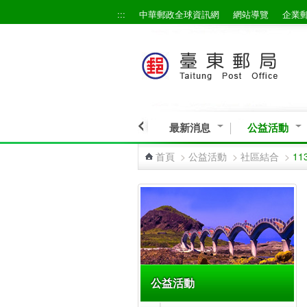
:::
中華郵政全球資訊網
網站導覽
企業
跳到主要內容區塊
最新消息
公益活動
首頁
>
公益活動
>
社區結合
>
1
:::
公益活動