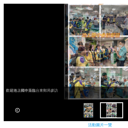
歡迎池上國中蒞臨台東郵局參訪
介紹各項郵政業務
活動圖片一覽