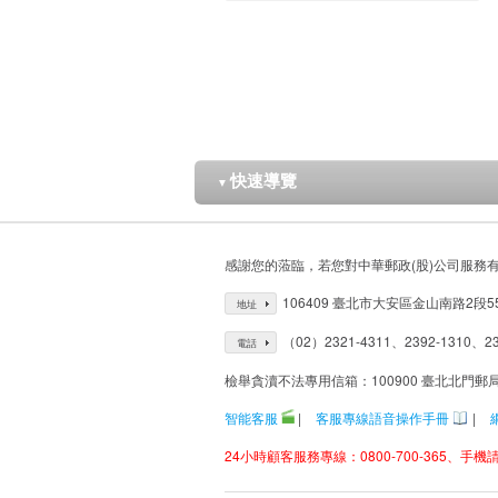
快速導覽
▼
感謝您的蒞臨，若您對中華郵政(股)公司服務
106409 臺北市大安區金山南路2段5
地址
（02）2321-4311、2392-1310、23
電話
檢舉貪瀆不法專用信箱：100900 臺北北門郵
智能客服
|
客服專線語音操作手冊
|
24小時顧客服務專線：0800-700-365、手機請改