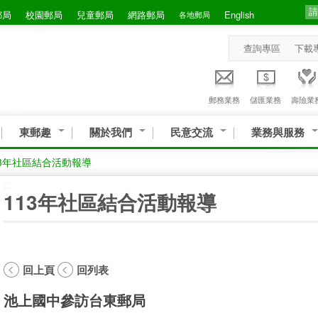
郵局
校園郵局
兒童郵局
網路郵局
English
各地郵局
查詢專區
下載
郵務業務
儲匯業務
壽險業
東郵趣
關於我們
民意交流
業務與服務
13年社區結合活動報導
:::
113年社區結合活動報導
回上頁
回列表
池上國中參訪台東郵局