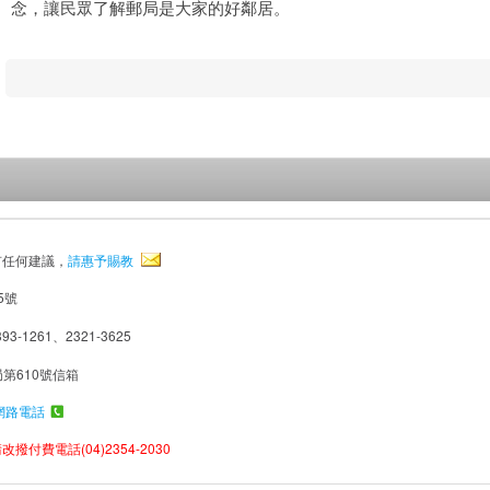
念，讓民眾了解郵局是大家的好鄰居。
有任何建議，
請惠予賜教
5號
93-1261、2321-3625
局第610號信箱
網路電話
撥付費電話(04)2354-2030