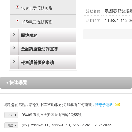
106年度活動剪影
農曆春節兌換
活動名稱
113/2/1-113/2
活動時間
105年度活動剪影
關懷服務
金融講座暨防詐宣導
報章讚譽優良事蹟
快速導覽
▼
感謝您的蒞臨，若您對中華郵政(股)公司服務有任何建議，
請惠予賜教
106409 臺北市大安區金山南路2段55號
地址
（02）2321-4311、2392-1310、2393-1261、2321-3625
電話