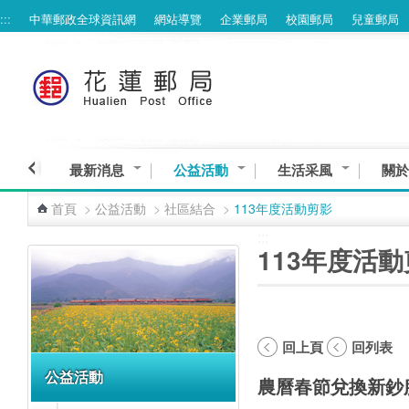
:::
中華郵政全球資訊網
網站導覽
企業郵局
校園郵局
兒童郵局
跳到主要內容區塊
最新消息
公益活動
生活采風
關於
首頁
>
公益活動
>
社區結合
>
113年度活動剪影
:::
:::
113年度活
回上頁
回列表
公益活動
農曆春節兌換新鈔