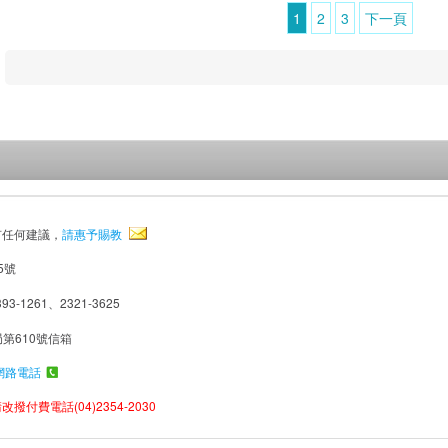
1
2
3
下一頁
有任何建議，
請惠予賜教
5號
93-1261、2321-3625
局第610號信箱
網路電話
撥付費電話(04)2354-2030