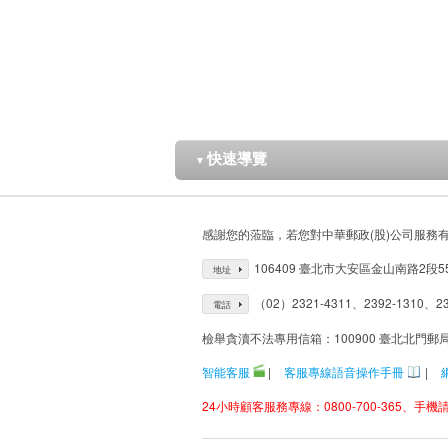
快速導覽
▼
感謝您的蒞臨，若您對中華郵政(股)公司服務
106409 臺北市大安區金山南路2段5
地址
（02）2321-4311、2392-1310、23
電話
檢舉貪瀆不法專用信箱：100900 臺北北門郵
智能客服
|
客服專線語音操作手冊
|
24小時顧客服務專線：0800-700-365、手機請改