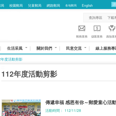
郵局
校園郵局
兒童郵局
網路郵局
English
各地郵局
查詢專區
下載
郵務業務
儲匯業務
壽險業
生活采風
關於我們
民意交流
線上服務專
12年度活動剪影
:::
112年度活動剪影
傳遞幸福 感恩有你～郵愛童心活
活動時間： 112/11/28