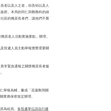
老吾老以及人之老，幼吾幼以及人
與族群。本局的同仁與郵務科的綠
懷社區的獨居長者們，讓他們不覺
局關懷獨居老人活動實施要點」辦理。
記及投遞人員主動舉報實際需要關
、異常緊急通報之關懷獨居長者服
務。
仁舉報為輔，彙成「花蓮郵局關
關業務保密規定辦理。
員為組員。
各投遞單位請自行建