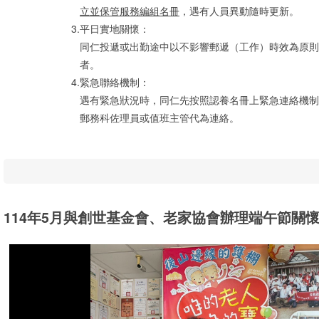
立並保管服務編組名冊
，遇有人員異動隨時更新。
3.
平日實地關懷：
同仁投遞或出勤途中以不影響郵遞（工作）時效為原則
者。
4.
緊急聯絡機制：
遇有緊急狀況時，同仁先按照認養名冊上緊急連絡機制
郵務科佐理員或值班主管代為連絡。
114年5月與創世基金會、老家協會辦理端午節關