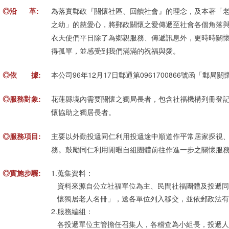
◎
沿 革:
為落實郵政『關懷社區、回饋社會』的理念，及本著「
之幼」的慈愛心，將郵政關懷之愛傳遞至社會各個角落
衣天使們平日除了為鄉親服務、傳遞訊息外，更時時關
得孤單，並感受到我們滿滿的祝福與愛。
◎依 據:
本公司96年12月17日郵通第0961700866號函「郵
◎服務對象:
花蓮縣境內需要關懷之獨局長者，包含社福機構列冊登
懷協助之獨居長者。
◎服務項目:
主要以外勤投遞同仁利用投遞途中順道作平常居家探視
務。鼓勵同仁利用閒暇自組團體前往作進一步之關懷服
◎實施步驟:
1.
蒐集資料：
資料來源自公立社福單位為主、民間社福團體及投遞同
懷獨居老人名冊」，送各單位列入移交，並依郵政法有
2.
服務編組：
各投遞單位主管擔任召集人，各稽查為小組長，投遞人