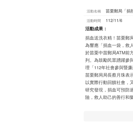
苗栗郵局「捐
活動名稱
112/11/6
活動時間
活動成果：
捐血送洗衣精！苗栗郵
為響應「捐血一袋，救人
於苗栗中苗郵局ATM前
列。為鼓勵民眾踴躍參
理「112年社會參與暨
苗栗郵局局長蔡月珠表
以實際行動回饋社會，
研究發現，捐血可預防
險，救人助己的善行和