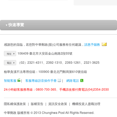
快速導覽
▼
感謝您的蒞臨，若您對中華郵政(股)公司服務有任何建議，
請惠予賜教
106409 臺北市大安區金山南路2段55號
地址
（02）2321-4311、2392-1310、2393-1261、2321-3625
電話
檢舉貪瀆不法專用信箱：100900 臺北北門郵局第610號信箱
智能客服
|
客服專線語音操作手冊
|
網路電話
24小時顧客服務專線：0800-700-365、手機請改撥付費電話(04)2354-2030
隱私權保護政策
|
版權宣告
|
資訊安全政策
|
機構投資人盡職治理
中華郵政 版權所有 © 2013 Chunghwa Post All Rights Reserved.