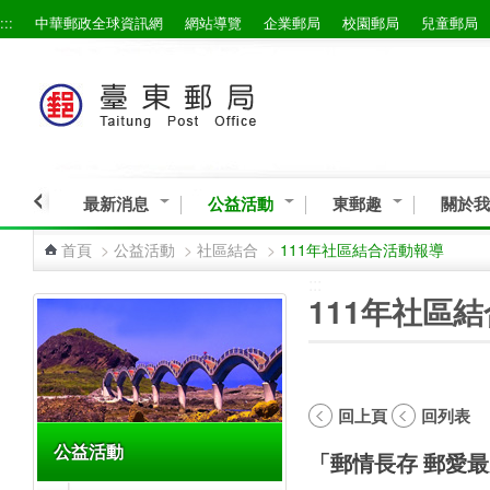
:::
中華郵政全球資訊網
網站導覽
企業郵局
校園郵局
兒童郵局
跳到主要內容區塊
最新消息
公益活動
東郵趣
關於我
首頁
>
公益活動
>
社區結合
>
111年社區結合活動報導
:::
:::
111年社區
回上頁
回列表
公益活動
「郵情長存 郵愛