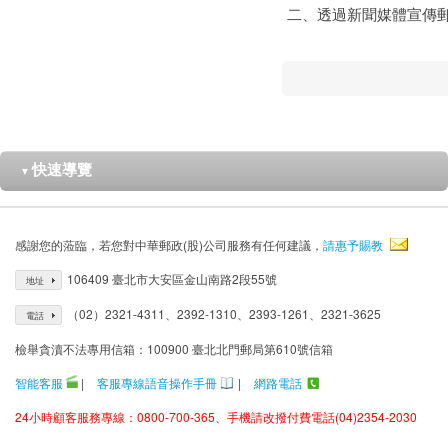
二、透過新聞媒體宣傳
快速導覽
▼
感謝您的蒞臨，若您對中華郵政(股)公司服務有任何建議，
請惠予賜教
106409 臺北市大安區金山南路2段55號
地址
（02）2321-4311、2392-1310、2393-1261、2321-3625
電話
檢舉貪瀆不法專用信箱：100900 臺北北門郵局第610號信箱
智能客服
|
客服專線語音操作手冊
|
網路電話
24小時顧客服務專線：0800-700-365、手機請改撥付費電話(04)2354-2030