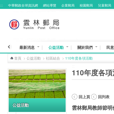
:::
中華郵政全球資訊網
網站導覽
企業郵局
校園郵局
兒童郵局
跳到主要內容區塊
最新消息
公益活動
關於我們
民意
首頁
>
公益活動
>
社區結合
>
110年度各項活動
:::
:::
110年度各
回上頁
回列表
公益活動
雲林郵局教師節明