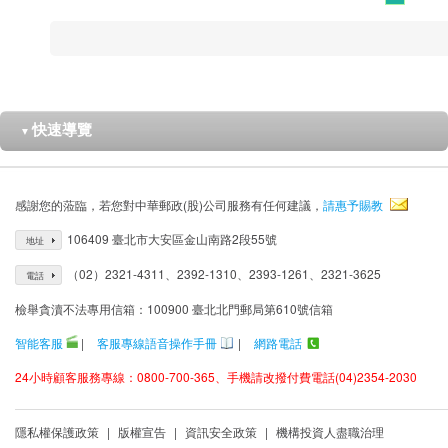
快速導覽
▼
感謝您的蒞臨，若您對中華郵政(股)公司服務有任何建議，
請惠予賜教
106409 臺北市大安區金山南路2段55號
地址
（02）2321-4311、2392-1310、2393-1261、2321-3625
電話
檢舉貪瀆不法專用信箱：100900 臺北北門郵局第610號信箱
智能客服
|
客服專線語音操作手冊
|
網路電話
24小時顧客服務專線：0800-700-365、手機請改撥付費電話(04)2354-2030
隱私權保護政策
|
版權宣告
|
資訊安全政策
|
機構投資人盡職治理