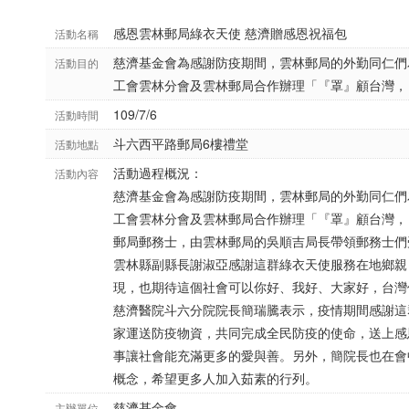
感恩雲林郵局綠衣天使 慈濟贈感恩祝福包
活動名稱
慈濟基金會為感謝防疫期間，雲林郵局的外勤同仁們
活動目的
工會雲林分會及雲林郵局合作辦理「『罩』顧台灣，
109/7/6
活動時間
斗六西平路郵局6樓禮堂
活動地點
活動過程概況：
活動內容
慈濟基金會為感謝防疫期間，雲林郵局的外勤同仁們
工會雲林分會及雲林郵局合作辦理「『罩』顧台灣，
郵局郵務士，由雲林郵局的吳順吉局長帶領郵務士們
雲林縣副縣長謝淑亞感謝這群綠衣天使服務在地鄉親
現，也期待這個社會可以你好、我好、大家好，台灣
慈濟醫院斗六分院院長簡瑞騰表示，疫情期間感謝這
家運送防疫物資，共同完成全民防疫的使命，送上感
事讓社會能充滿更多的愛與善。另外，簡院長也在會
概念，希望更多人加入茹素的行列。
慈濟基金會
主辦單位