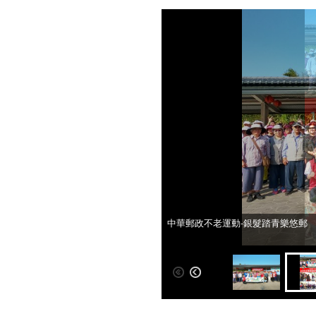
中華郵政不老運動-銀髮踏青樂悠郵
中華郵政不老運動-銀髮踏青樂悠郵