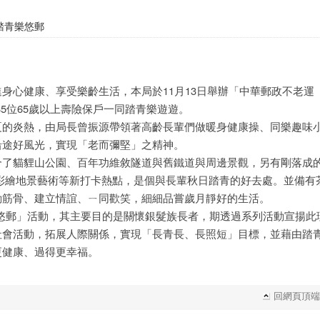
踏青樂悠郵
身心健康、享受樂齡生活，本局於11月13日舉辦「中華郵政不老運
85位65歲以上壽險保戶一同踏青樂遊遊。
夏的炎熱，由局長曾振源帶領著高齡長輩們做暖身健康操、同樂趣味
沿途好風光，實現「老而彌堅」之精神。
合了貓貍山公園、百年功維敘隧道與舊鐵道與周邊景觀，另有剛落成
彩繪地景藝術等新打卡熱點，是個與長輩秋日踏青的好去處。並備有
動筋骨、建立情誼、ㄧ同歡笑，細細品嘗歲月靜好的生活。
悠郵」活動，其主要目的是關懷銀髮族長者，期透過系列活動宣揚此
社會活動，拓展人際關係，實現「長青長、長照短」目標，並藉由踏
更健康、過得更幸福。
回網頁頂端