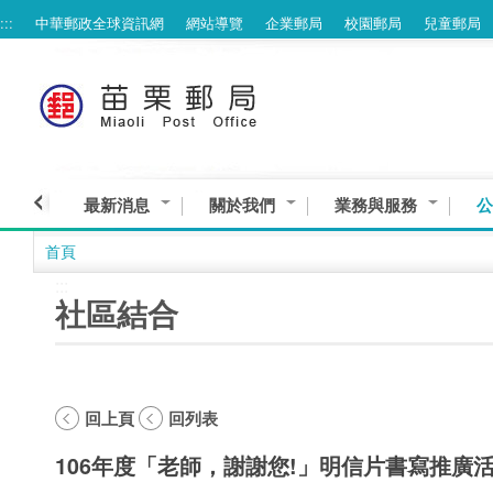
:::
中華郵政全球資訊網
網站導覽
企業郵局
校園郵局
兒童郵局
跳到主要內容區塊
最新消息
關於我們
業務與服務
公
首頁
:::
社區結合
回上頁
回列表
106年度「老師，謝謝您!」明信片書寫推廣