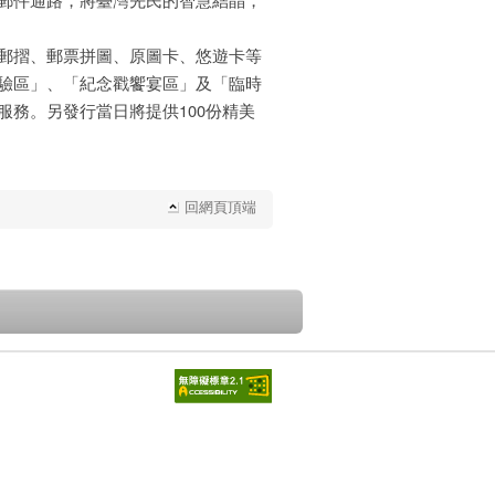
郵摺、郵票拼圖、原圖卡、悠遊卡等
驗區」、「紀念戳饗宴區」及「臨時
務。另發行當日將提供100份精美
回網頁頂端