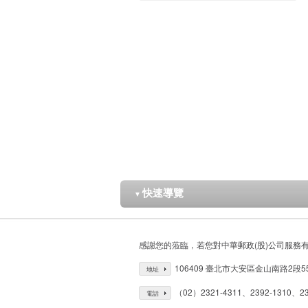
快速導覽
▼
感謝您的蒞臨，若您對中華郵政(股)公司服務
106409 臺北市大安區金山南路2段5
地址
（02）2321-4311、2392-1310、23
電話