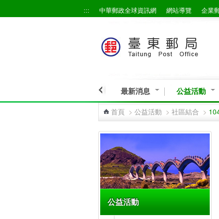
:::
中華郵政全球資訊網
網站導覽
企業
跳到主要內容區塊
最新消息
公益活動
首頁
>
公益活動
>
社區結合
>
1
:::
公益活動