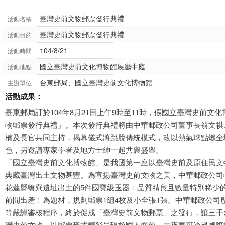
臺灣史前文物郵票發行典禮
活動名稱
臺灣史前文物郵票發行典禮
活動目的
104/8/21
活動時間
國立臺灣史前文化博物館展廳中庭
活動地點
台東郵局、國立臺灣史前文化博物館
主辦單位
活動成果：
臺東郵局訂於104年8月21日上午9時至11時，假國立臺灣史前
物郵票發行典禮」。本次發行典禮將由中華郵政公司董事長翁文祺
楠及長官共同主持，揭幕儀式將跳脫傳統模式，改以熱氣球點燃全
色，另邀請專家學者及地方士紳一起共襄盛舉。
「國立臺灣史前文化博物館」是我國第一座以臺灣史前及原住民文
典藏臺灣出土文物甚豐。為宣揚臺灣史前文物之美，中華郵政公司
花蓮縣鹽寮遺址出土的5件國寶級玉器﹙品質精良且數量特別稀少的國寶
前間出產﹚為題材，規劃郵票1組4枚及小全張1張。中華郵政公司
等嚴謹審核程序，終於促成「臺灣史前文物郵票」之發行，讓三千
灣史前文物，以郵票形式精彩呈現於國人面前，未來更可透過國際