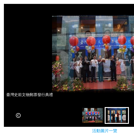
臺灣史前文物郵票發行典禮
臺灣史前文物郵票發行典禮
活動圖片一覽