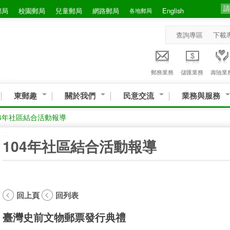
郵局
校園郵局
兒童郵局
網路郵局
English
各地郵局
查詢專區
下載
郵務業務
儲匯業務
壽險業
東郵趣
關於我們
民意交流
業務與服務
04年社區結合活動報導
:::
104年社區結合活動報導
回上頁
回列表
臺灣史前文物郵票發行典禮