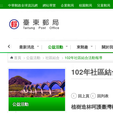
:::
中華郵政全球資訊網
網站導覽
企業郵局
校園郵局
兒童郵局
跳到主要內容區塊
最新消息
公益活動
東郵趣
關於我
首頁
>
公益活動
>
社區結合
>
102年社區結合活動報導
:::
:::
102年社區
回上頁
回列表
公益活動
植樹造林呵護臺灣