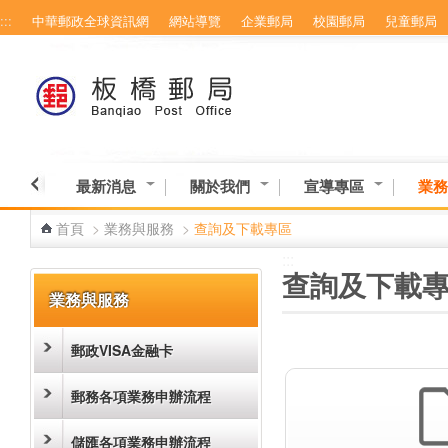
:::
中華郵政全球資訊網
網站導覽
企業郵局
校園郵局
兒童郵局
跳到主要內容區塊
最新消息
關於我們
宣導專區
業務
首頁
>
業務與服務
>
查詢及下載專區
:::
:::
查詢及下載
業務與服務
郵政VISA金融卡
郵務各項業務申辦流程
儲匯各項業務申辦流程