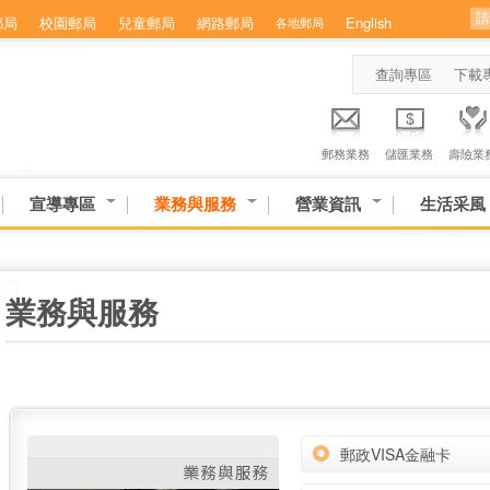
郵局
校園郵局
兒童郵局
網路郵局
English
各地郵局
查詢專區
下載
郵務業務
儲匯業務
壽險業
宣導專區
業務與服務
營業資訊
生活采風
:::
業務與服務
郵政VISA金融卡