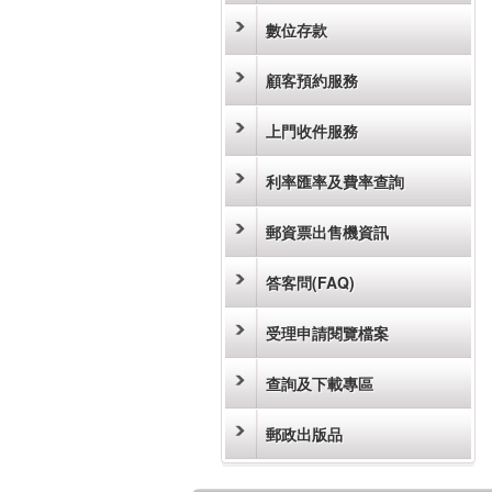
數位存款
顧客預約服務
上門收件服務
利率匯率及費率查詢
郵資票出售機資訊
答客問(FAQ)
受理申請閱覽檔案
查詢及下載專區
郵政出版品