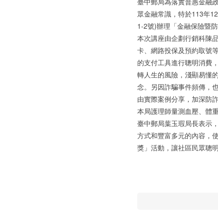
臺中郵局為落實普惠金融
眾金融常識，特於113年1
1-2號)辦理「金融保險
本次講座由企劃行銷科陳品
卡、網路投保及預約取號
的支付工具進行聰明消費
轉人生的風險，淺顯易懂
念。另因詐騙事件頻傳，
由實際案例分享，加深防
本局護理師量測血壓、體
臺中郵局葉玉瑕局長表示
方式和豐富多元的內容，使
獎」活動，讓社區民眾聰