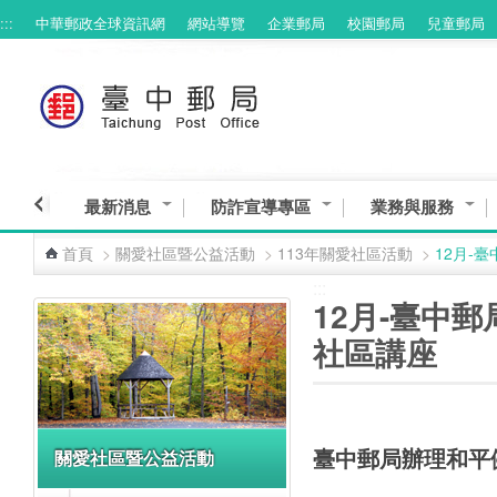
:::
中華郵政全球資訊網
網站導覽
企業郵局
校園郵局
兒童郵局
跳到主要內容區塊
最新消息
防詐宣導專區
業務與服務
首頁
>
關愛社區暨公益活動
>
113年關愛社區活動
>
12月-
:::
:::
12月-臺中
社區講座
臺中郵局辦理和平
關愛社區暨公益活動