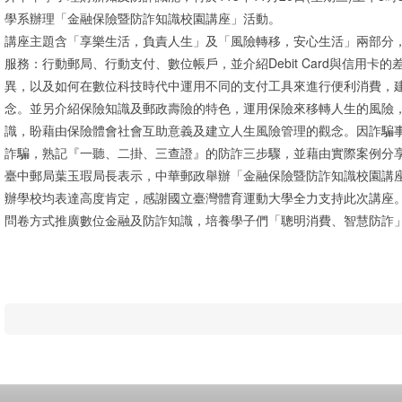
學系辦理「金融保險暨防詐知識校園講座」活動。
講座主題含「享樂生活，負責人生」及「風險轉移，安心生活」兩部分
服務：行動郵局、行動支付、數位帳戶，並介紹Debit Card與信用
異，以及如何在數位科技時代中運用不同的支付工具來進行便利消費，
念。並另介紹保險知識及郵政壽險的特色，運用保險來移轉人生的風險
識，盼藉由保險體會社會互助意義及建立人生風險管理的觀念。因詐騙
詐騙，熟記『一聽、二掛、三查證』的防詐三步驟，並藉由實際案例分
臺中郵局葉玉瑕局長表示，中華郵政舉辦「金融保險暨防詐知識校園講
辦學校均表達高度肯定，感謝國立臺灣體育運動大學全力支持此次講座
問卷方式推廣數位金融及防詐知識，培養學子們「聰明消費、智慧防詐