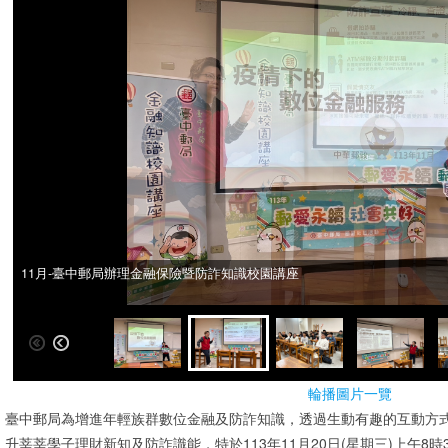
11月-臺中郵局辦理金融保險暨防詐知識校園講座
11月-臺中郵局辦理金融保險暨防詐知識校園講座
輪播圖片一覽
臺中郵局為增進年輕族群數位金融及防詐知識，透過生動有趣的互動方
升莘莘學子理財新知及防詐識能，特於113年11月20日(星期三)上午8