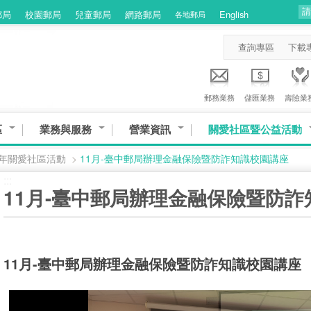
郵局
校園郵局
兒童郵局
網路郵局
English
各地郵局
查詢專區
下載
郵務業務
儲匯業務
壽險業
區
業務與服務
營業資訊
關愛社區暨公益活動
3年關愛社區活動
>
11月-臺中郵局辦理金融保險暨防詐知識校園講座
:::
11月-臺中郵局辦理金融保險暨防
11月-臺中郵局辦理金融保險暨防詐知識校園講座