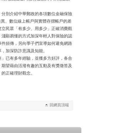
，分別介紹中華郵政的各項數位金融保險
卡的差異、數位線上帳戶與實體存摺帳戶的差
建立民眾「有多少、用多少」正確消費觀
，淺顯易懂的方式加深年輕人對保險的認
事件頻傳，另向學子們宣導如何避免網路
享，加深防詐意識及知能。
座」已有多年經驗，並獲多方好評，各合
。期望藉由活潑有趣的互動及有獎徵答及
」的正確理財觀念。
回網頁頂端