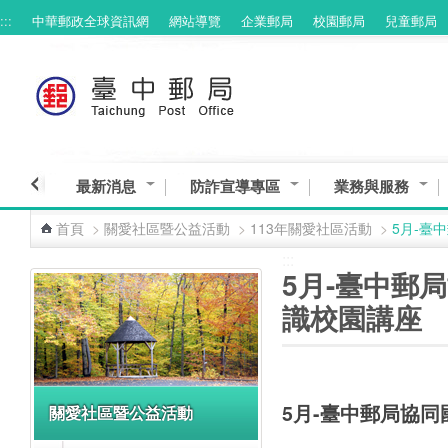
:::
中華郵政全球資訊網
網站導覽
企業郵局
校園郵局
兒童郵局
跳到主要內容區塊
最新消息
防詐宣導專區
業務與服務
首頁
>
關愛社區暨公益活動
>
113年關愛社區活動
>
5月-臺
:::
:::
5月-臺中郵
識校園講座
5月-臺中郵局協
關愛社區暨公益活動