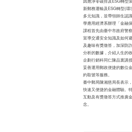
因應淨零碳排及ESG轉型
新郵務運輸及ESG轉型(
多元知識，並帶領師生認識郵
學應用經濟系辦理「金融
課程首先由臺中市政府警
宣導交通安全知識及如何
及趣味有獎徵答，加深防
分析的數據，介紹人生的
企劃行銷科同仁陳品寰講
妥善運用郵政便捷的數位金融工
約取號等服務。
臺中郵局陳湘慈局長表示
快速又便捷的金融體驗。
互動及有獎徵答方式推廣
念。