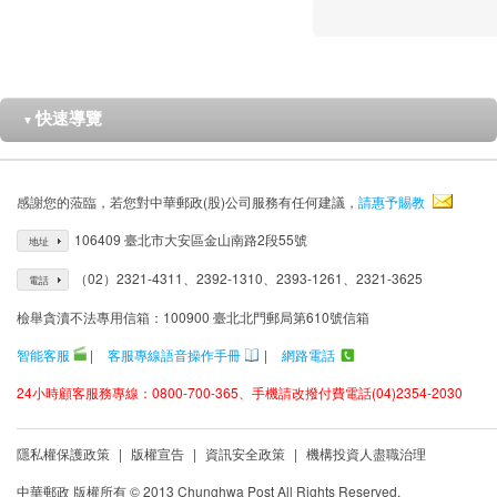
快速導覽
▼
感謝您的蒞臨，若您對中華郵政(股)公司服務有任何建議，
請惠予賜教
106409 臺北市大安區金山南路2段55號
地址
（02）2321-4311、2392-1310、2393-1261、2321-3625
電話
檢舉貪瀆不法專用信箱：100900 臺北北門郵局第610號信箱
智能客服
|
客服專線語音操作手冊
|
網路電話
24小時顧客服務專線：0800-700-365、手機請改撥付費電話(04)2354-2030
隱私權保護政策
|
版權宣告
|
資訊安全政策
|
機構投資人盡職治理
中華郵政 版權所有 © 2013 Chunghwa Post All Rights Reserved.