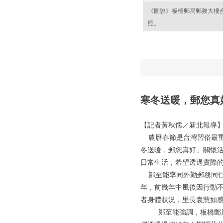
《圖說》板橋郵局郵務大樓
照。
寒冬送暖，郵您真好
【記者黃秋儒／新北報導
農曆春節是台灣習俗最重要
冬送暖，郵您真好」關懷
日常生活，希望透過實際
鄭至能率同外勤郵務同仁
年，前幾年中風後因行動
者身體狀況，里長袁慧如
鄭至能強調，板橋郵局特