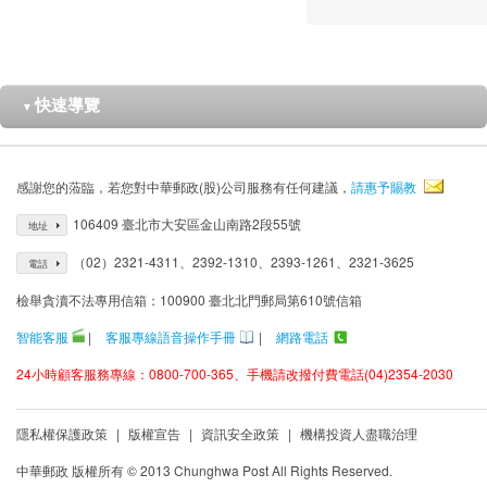
快速導覽
▼
感謝您的蒞臨，若您對中華郵政(股)公司服務有任何建議，
請惠予賜教
106409 臺北市大安區金山南路2段55號
地址
（02）2321-4311、2392-1310、2393-1261、2321-3625
電話
檢舉貪瀆不法專用信箱：100900 臺北北門郵局第610號信箱
智能客服
|
客服專線語音操作手冊
|
網路電話
24小時顧客服務專線：0800-700-365、手機請改撥付費電話(04)2354-2030
隱私權保護政策
|
版權宣告
|
資訊安全政策
|
機構投資人盡職治理
中華郵政 版權所有 © 2013 Chunghwa Post All Rights Reserved.