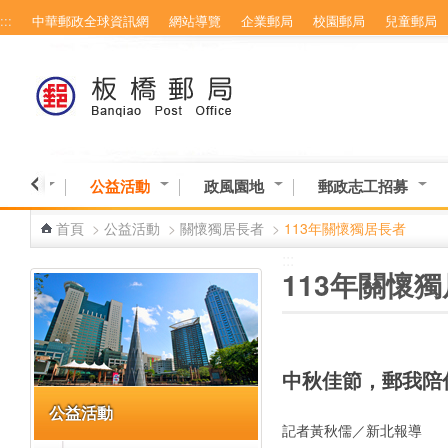
:::
中華郵政全球資訊網
網站導覽
企業郵局
校園郵局
兒童郵局
跳到主要內容區塊
意交流
公益活動
政風園地
郵政志工招募
首頁
>
公益活動
>
關懷獨居長者
>
113年關懷獨居長者
:::
:::
113年關懷
中秋佳節，郵我陪你
公益活動
記者黃秋儒／新北報導