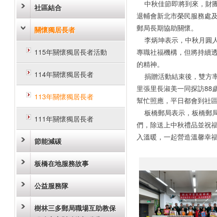
中秋佳節即將到來，財團
社區結合
退輔會新北市榮民服務處
郵局長期協助關懷。
關懷獨居長者
李炳坤表示，中秋月圓人
115年關懷獨居長者活動
專職社福機構，但將持續
的精神。
114年關懷獨居長者
捐贈活動結束後，雙方率
里張里長淑美一同探訪88
113年關懷獨居長者
幫忙照應，平日都會到社
板橋郵局表示，板橋郵局
111年關懷獨居長者
們，除送上中秋禮品並祝
入溫暖，一起營造溫馨幸
節能減碳
板橋在地服務故事
公益服務隊
樹林三多郵局職場互助教保