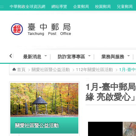
:::
中華郵政全球資訊網
網站導覽
企業郵局
校園郵局
兒童郵局
跳到主要內容區塊
最新消息
防詐宣導專區
業務與服務
首頁
>
關愛社區暨公益活動
>
112年關愛社區活動
>
1月-臺
:::
:::
1月-臺中郵
緣 亮啟愛心
關愛社區暨公益活動