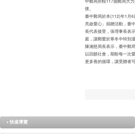
中郵局所轄117個郵局大
懷。
臺中郵局於本(112)年1
亮啟愛心」捐贈活動，臺中
長代表接受，張理事長表
庭，讓郵愛於寒冬中特別溫
陳湘慈局長表示，臺中郵
以回饋社會，期盼每一次
更多善的循環，讓受贈者
快速導覽
▼