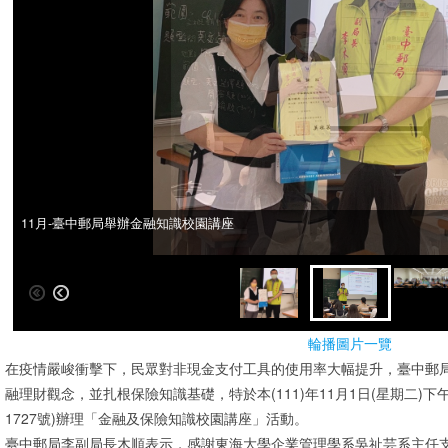
11月-臺中郵局舉辦金融知識校園講座
11月-臺中郵局舉辦金融知識校園講座
輪播圖片一覽
在疫情嚴峻衝擊下，民眾對非現金支付工具的使用率大幅提升，臺中郵
融理財觀念，並扎根保險知識基礎，特於本(111)年11月1日(星期二)
1727號)辦理「金融及保險知識校園講座」活動。
臺中郵局李副局長木順表示，感謝東海大學企業管理學系吳祉芸系主任