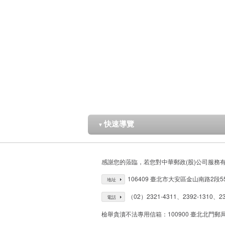
快速導覽
▼
感謝您的蒞臨，若您對中華郵政(股)公司服務
106409 臺北市大安區金山南路2段5
地址
（02）2321-4311、2392-1310、23
電話
檢舉貪瀆不法專用信箱：100900 臺北北門郵