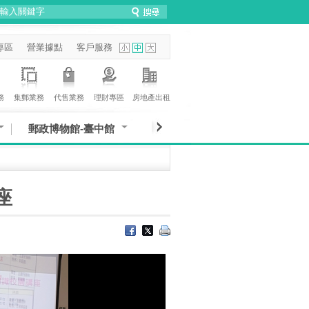
專區
營業據點
客戶服務
務
集郵業務
代售業務
理財專區
房地產出租
郵政博物館-臺中館
座