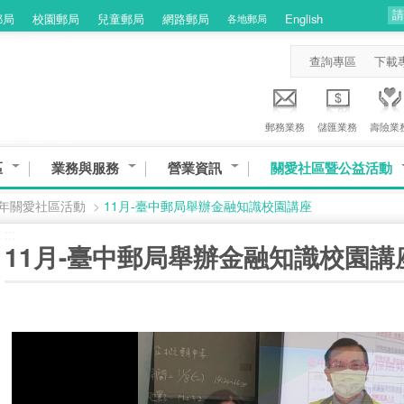
郵局
校園郵局
兒童郵局
網路郵局
English
各地郵局
查詢專區
下載
郵務業務
儲匯業務
壽險業
區
業務與服務
營業資訊
關愛社區暨公益活動
1年關愛社區活動
>
11月-臺中郵局舉辦金融知識校園講座
:::
11月-臺中郵局舉辦金融知識校園講