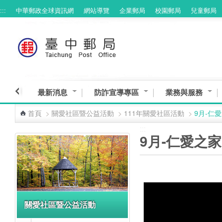
:::
中華郵政全球資訊網
網站導覽
企業郵局
校園郵局
兒童郵局
跳到主要內容區塊
最新消息
防詐宣導專區
業務與服務
首頁
>
關愛社區暨公益活動
>
111年關愛社區活動
>
9月-仁
:::
:::
9月-仁愛之
關愛社區暨公益活動