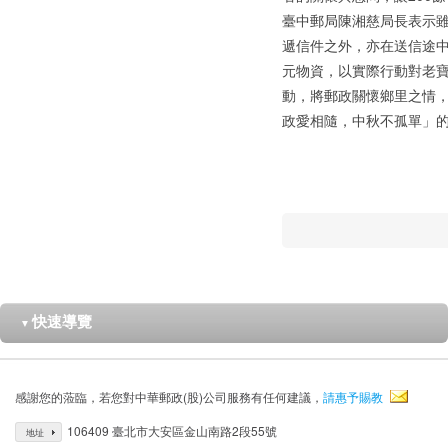
臺中郵局陳湘慈局長表示
遞信件之外，亦在送信途
元物資，以實際行動對老
動，將郵政關懷鄉里之情
政愛相隨，中秋不孤單」
快速導覽
▼
感謝您的蒞臨，若您對中華郵政(股)公司服務有任何建議，
請惠予賜教
106409 臺北市大安區金山南路2段55號
地址