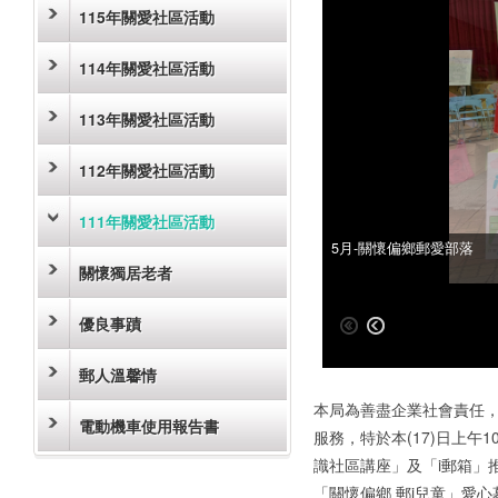
115年關愛社區活動
114年關愛社區活動
113年關愛社區活動
112年關愛社區活動
111年關愛社區活動
5月-關懷偏鄉郵愛部落
5月-關懷偏鄉郵愛部落
關懷獨居老者
優良事蹟
郵人溫馨情
本局為善盡企業社會責任
電動機車使用報告書
服務，特於本(17)日上
識社區講座」及「i郵箱」
「關懷偏鄉 郵i兒童」愛