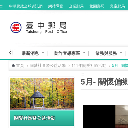
:::
中華郵政全球資訊網
網站導覽
企業郵局
校園郵局
兒童郵局
跳到主要內容區塊
最新消息
防詐宣導專區
業務與服務
首頁
>
關愛社區暨公益活動
>
111年關愛社區活動
>
5月- 
:::
:::
5月- 關懷
關愛社區暨公益活動