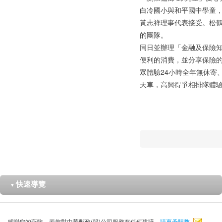
白冷國小與和平國中學童
黃志祥理事代表接受。松
的團隊。
同日並辦理「金融及保險知
便利的消費，並分享保險的
眾體驗24小時全年無休寄
天車，高興得爭相排隊體
快速導覽
▼
感謝您的蒞臨，若您對中華郵政(股)公司服務有任何建議，
請惠予賜教