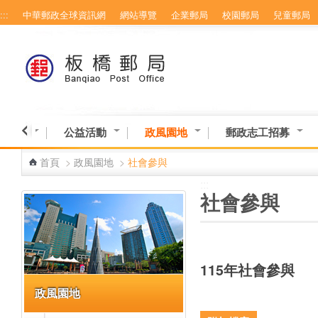
:::
中華郵政全球資訊網
網站導覽
企業郵局
校園郵局
兒童郵局
跳到主要內容區塊
意交流
公益活動
政風園地
郵政志工招募
首頁
>
政風園地
>
社會參與
:::
:::
社會參與
115年社會參與
政風園地