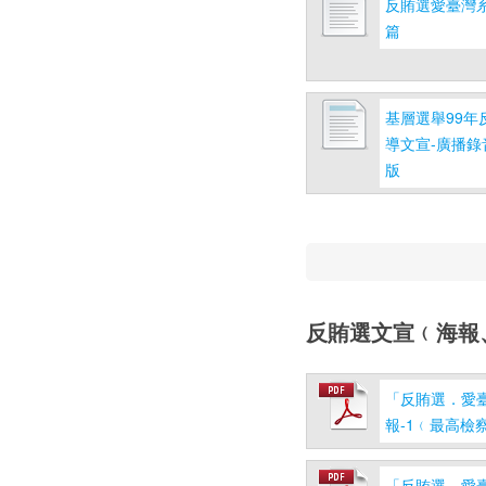
反賄選愛臺灣系
篇
基層選舉99年
導文宣-廣播錄
版
反賄選文宣﹙海報
「反賄選．愛
報-1﹙最高檢
「反賄選．愛