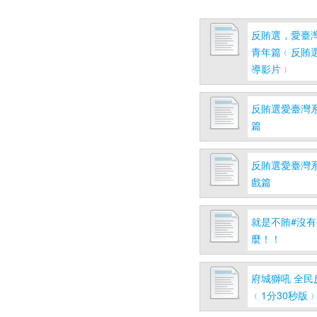
反賄選，愛臺灣
青年篇﹙反賄
導影片﹚
反賄選愛臺灣系
篇
反賄選愛臺灣系
戲篇
就是不賄#沒
麼！！
府城獅吼 全民
﹙1分30秒版