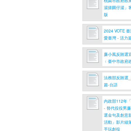
桃園市政府政風
湯搓圓仔湯」
版
2024 VOTE
愛臺灣 - 活力
廉小風反賄選
﹙臺中市政府
法務部反賄選
篇-台語
內政部112年
- 替代役役男
選金句及創意
活動」影片組第
手玩創役