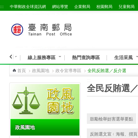
:::
中華郵政全球資訊網
網站導覽
企業郵局
校園郵局
兒童郵局
跳到主要內容區塊
與服務
線上服務專區
熱門查詢專區
生活采風
首頁
>
政風園地
>
政令宣導專區
>
全民反賄選／反介選
:::
:::
全民反賄選
鼓勵檢舉妨害選舉要點
政風園地
反賄選文宣﹙海報、摺頁