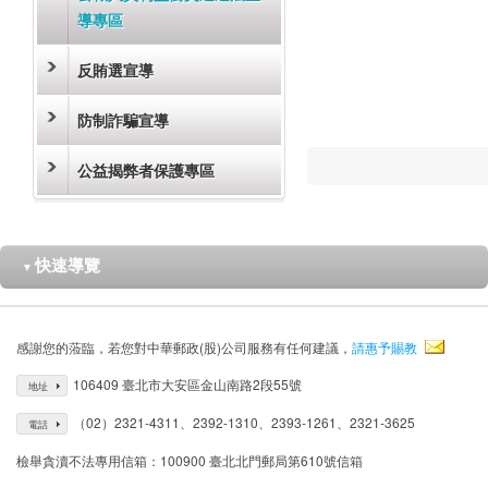
導專區
反賄選宣導
防制詐騙宣導
公益揭弊者保護專區
快速導覽
▼
感謝您的蒞臨，若您對中華郵政(股)公司服務有任何建議，
請惠予賜教
106409 臺北市大安區金山南路2段55號
地址
（02）2321-4311、2392-1310、2393-1261、2321-3625
電話
檢舉貪瀆不法專用信箱：100900 臺北北門郵局第610號信箱