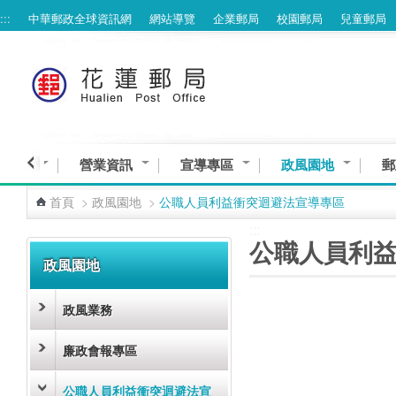
:::
中華郵政全球資訊網
網站導覽
企業郵局
校園郵局
兒童郵局
跳到主要內容區塊
與服務
營業資訊
宣導專區
政風園地
郵
首頁
>
政風園地
>
公職人員利益衝突迴避法宣導專區
:::
:::
公職人員利
政風園地
政風業務
廉政會報專區
公職人員利益衝突迴避法宣