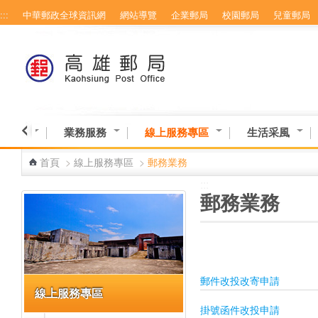
:::
中華郵政全球資訊網
網站導覽
企業郵局
校園郵局
兒童郵局
跳到主要內容區塊
業資訊
業務服務
線上服務專區
生活采風
首頁
>
線上服務專區
>
郵務業務
:::
:::
郵務業務
郵件改投改寄申請
線上服務專區
掛號函件改投申請