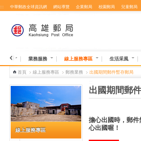
:::
中華郵政全球資訊網
網站導覽
企業郵局
校園郵局
兒童郵局
跳到主要內容區塊
業資訊
業務服務
線上服務專區
生活采風
首頁
>
線上服務專區
>
郵務業務
>
出國期間郵件暫存郵局
:::
:::
出國期間郵
擔心出國時，郵件
心出國喔！
線上服務專區