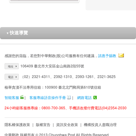
快速導覽
▼
感謝您的蒞臨，若您對中華郵政(股)公司服務有任何建議，
請惠予賜教
106409 臺北市大安區金山南路2段55號
地址
（02）2321-4311、2392-1310、2393-1261、2321-3625
電話
檢舉貪瀆不法專用信箱：100900 臺北北門郵局第610號信箱
智能客服
|
客服專線語音操作手冊
|
網路電話
24小時顧客服務專線：0800-700-365、手機請改撥付費電話(04)2354-2030
隱私權保護政策
|
版權宣告
|
資訊安全政策
|
機構投資人盡職治理
中華郵政 版權所有 © 2013 Chunghwa Post All Rights Reserved.