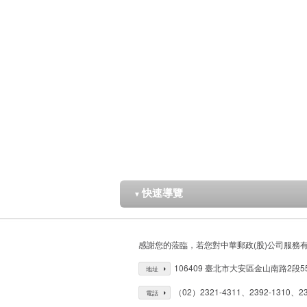
快速導覽
▼
感謝您的蒞臨，若您對中華郵政(股)公司服務
106409 臺北市大安區金山南路2段5
地址
（02）2321-4311、2392-1310、23
電話