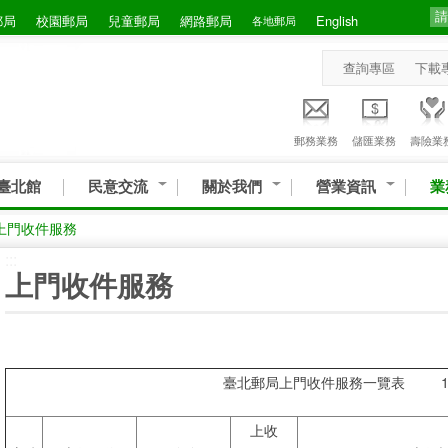
郵局
校園郵局
兒童郵局
網路郵局
English
各地郵局
查詢專區
下載
郵務業務
儲匯業務
壽險業
臺北館
民意交流
關於我們
營業資訊
業
上門收件服務
:::
上門收件服務
臺北郵局上門收件服務一覽表 112年
上收