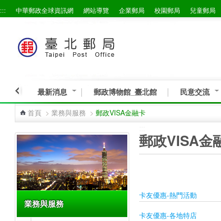
:::
中華郵政全球資訊網
網站導覽
企業郵局
校園郵局
兒童郵局
跳到主要內容區塊
最新消息
郵政博物館_臺北館
民意交流
首頁
>
業務與服務
>
郵政VISA金融卡
:::
:::
郵政VISA金
卡友優惠-熱門活動
業務與服務
卡友優惠-各地特店