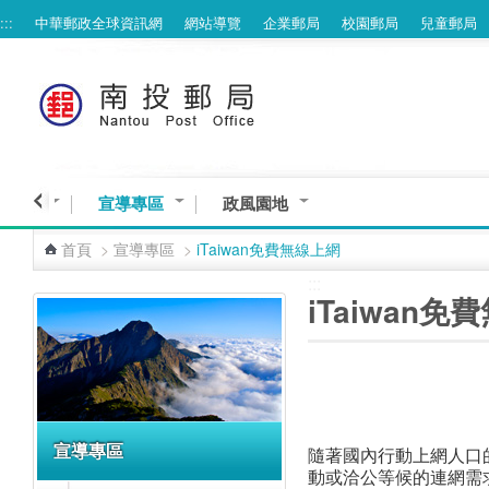
:::
中華郵政全球資訊網
網站導覽
企業郵局
校園郵局
兒童郵局
跳到主要內容區塊
疫專區
宣導專區
政風園地
首頁
>
宣導專區
>
iTaiwan免費無線上網
:::
:::
iTaiwan
宣導專區
隨著國內行動上網人口
動或洽公等候的連網需求