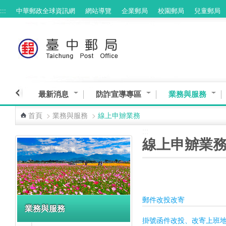
:::
中華郵政全球資訊網
網站導覽
企業郵局
校園郵局
兒童郵局
跳到主要內容區塊
最新消息
防詐宣導專區
業務與服務
首頁
>
業務與服務
>
線上申辧業務
:::
:::
線上申辧業
郵件改投改寄
業務與服務
掛號函件改投、改寄上班