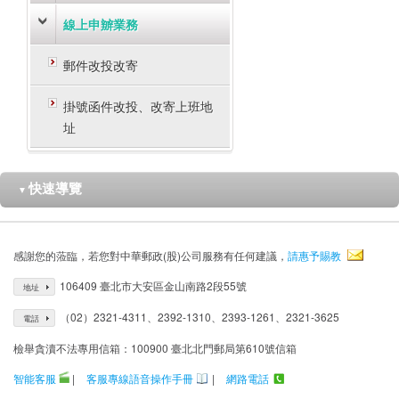
線上申辧業務
郵件改投改寄
掛號函件改投、改寄上班地
址
快速導覽
▼
感謝您的蒞臨，若您對中華郵政(股)公司服務有任何建議，
請惠予賜教
106409 臺北市大安區金山南路2段55號
地址
（02）2321-4311、2392-1310、2393-1261、2321-3625
電話
檢舉貪瀆不法專用信箱：100900 臺北北門郵局第610號信箱
智能客服
|
客服專線語音操作手冊
|
網路電話