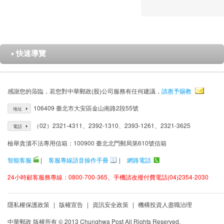
快速導覽
▼
感謝您的蒞臨，若您對中華郵政(股)公司服務有任何建議，
請惠予賜教
106409 臺北市大安區金山南路2段55號
地址
（02）2321-4311、2392-1310、2393-1261、2321-3625
電話
檢舉貪瀆不法專用信箱：100900 臺北北門郵局第610號信箱
智能客服
|
客服專線語音操作手冊
|
網路電話
24小時顧客服務專線：0800-700-365、手機請改撥付費電話(04)2354-2030
隱私權保護政策
|
版權宣告
|
資訊安全政策
|
機構投資人盡職治理
中華郵政 版權所有 © 2013 Chunghwa Post All Rights Reserved.