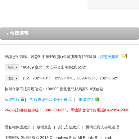
快速導覽
▼
感謝您的蒞臨，若您對中華郵政(股)公司服務有任何建議，
請惠予賜教
106409 臺北市大安區金山南路2段55號
地址
（02）2321-4311、2392-1310、2393-1261、2321-3625
電話
檢舉貪瀆不法專用信箱：100900 臺北北門郵局第610號信箱
智能客服
|
客服專線語音操作手冊
|
網路電話
24小時顧客服務專線：0800-700-365、手機請改撥付費電話(04)2354-2030
隱私權保護政策
|
版權宣告
|
資訊安全政策
|
機構投資人盡職治理
中華郵政 版權所有 © 2013 Chunghwa Post All Rights Reserved.