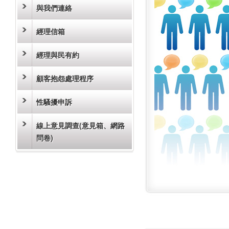
與我們連絡
經理信箱
經理與民有約
顧客抱怨處理程序
性騷擾申訴
線上意見調查(意見箱、網路
問卷)